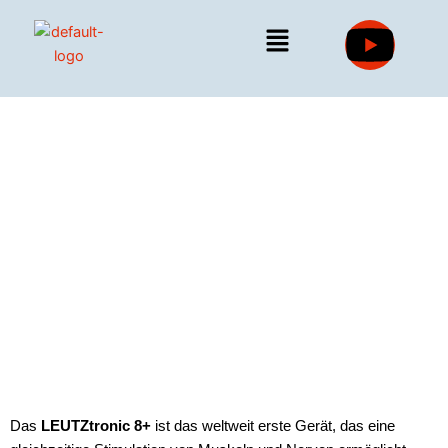
Zum
Y
Inhalt
springen
o
LEUTZtronic
u
t
Anwendung
u
b
en
e
Das
LEUTZtronic 8+
ist das weltweit erste Gerät, das eine