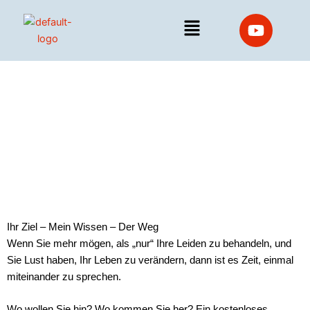
Zum
Y
Inhalt
o
springen
u
t
Personal
u
b
e
Training
Ihr Ziel – Mein Wissen – Der Weg
Wenn Sie mehr mögen, als „nur“ Ihre Leiden zu behandeln, und
Sie Lust haben, Ihr Leben zu verändern, dann ist es Zeit, einmal
miteinander zu sprechen.
Wo wollen Sie hin? Wo kommen Sie her? Ein kostenloses